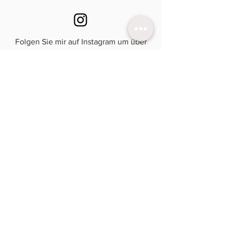
Folgen Sie mir auf Instagram um über
aktuelle Designs und Termine auf
dem laufenden zu bleiben.
Newsletter
für aktuelle Termine &
Einladungen
Abonnieren!
Impressum |
Datenschutzerklärung
l
AGB
l
Widerrufsbelehrung