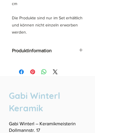
cm
Die Produkte sind nur im Set erhältlich
und können nicht einzeln erworben
werden.
Produktinformation
Da es sich um Handarbeit handelt,
können unsere Produkte leicht
variieren.
Unsere Keramik ist
spühlmaschinenfest, Mikrowellen
Gabi Winterl
geeignet und wir verwenden
ausschließlich lebensmittelechte Glasu
Keramik
ren.
Gabi Winterl – Keramikmeisterin
Dollmannstr. 17