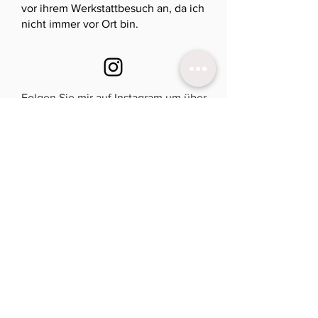
vor ihrem Werkstattbesuch an, da ich
nicht immer vor Ort bin.
Folgen Sie mir auf Instagram um über
aktuelle Designs und Termine auf
dem laufenden zu bleiben.
Newsletter
für aktuelle Termine &
Einladungen
Abonnieren!