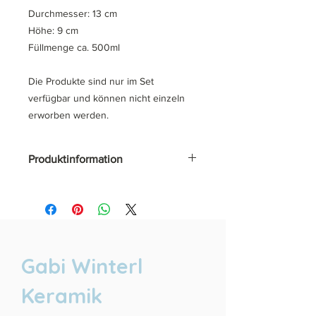
Durchmesser: 13 cm
Höhe: 9 cm
Füllmenge ca. 500ml
Die Produkte sind nur im Set
verfügbar und können nicht einzeln
erworben werden.
Produktinformation
Da es sich um Handarbeit handelt,
können unsere Produkte leicht
variieren.
Die Keramik ist Spühlmaschinen fest,
Mikrowellen geeignet und wir arbeiten
Gabi Winterl
ausschließlich mit lebensmittelechter
Glasur.
Keramik