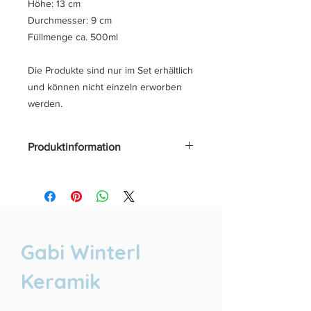
Höhe: 13 cm
Durchmesser: 9 cm
Füllmenge ca. 500ml
Die Produkte sind nur im Set erhältlich
und können nicht einzeln erworben
werden.
Produktinformation
Da es sich um Handarbeit handelt,
können unsere Produkte leicht
variieren.
Unsere Keramik ist
spühlmaschinenfest, Mikrowellen
Gabi Winterl
geeignet und wir verwenden
ausschließlich lebensmittelechte Glasu
Keramik
ren.