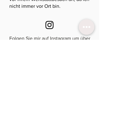
nicht immer vor Ort bin.
Folgen Sie mir auf Instagram um über
aktuelle Designs und Termine auf
dem laufenden zu bleiben.
Newsletter
für aktuelle Termine &
Einladungen
Abonnieren!
Impressum |
Datenschutzerklärung